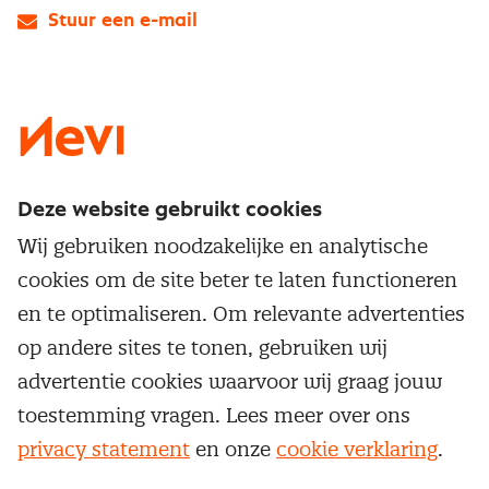
Stuur een e-mail
LinkedIn
X
Instagram
Facebook
YouTube
Deze website gebruikt cookies
Direct naar
Wij gebruiken noodzakelijke en analytische
Service & contact
cookies om de site beter te laten functioneren
Populaire thema's
Over inkoop
en te optimaliseren. Om relevante advertenties
Aanbesteden
Opleidingen en trainingen
op andere sites te tonen, gebruiken wij
Netwerk en communities
Contractmanagement
advertentie cookies waarvoor wij graag jouw
Trainingen
Aanmelden nieuwsbrief
Kostenmanagement
toestemming vragen. Lees meer over ons
Opleidingen
Word lid van Nevi
privacy statement
en onze
cookie verklaring
.
Onderhandelen
Cookievoorkeuren beheren
Onze
algemene
Maatwerk
Nevi PMI®
voorwaarden, cookie- en privacyverklaring
zijn
van toepassing.