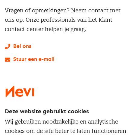
Vragen of opmerkingen? Neem contact met
ons op. Onze professionals van het Klant
contact center helpen je graag.
Bel ons
Stuur een e-mail
LinkedIn
X
Instagram
Facebook
YouTube
Deze website gebruikt cookies
Direct naar
Wij gebruiken noodzakelijke en analytische
Service & contact
cookies om de site beter te laten functioneren
Populaire thema's