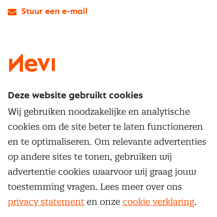
Stuur een e-mail
LinkedIn
X
Instagram
Facebook
YouTube
Deze website gebruikt cookies
Direct naar
Wij gebruiken noodzakelijke en analytische
Service & contact
cookies om de site beter te laten functioneren
Populaire thema's
Over inkoop
en te optimaliseren. Om relevante advertenties
Aanbesteden
Opleidingen en trainingen
op andere sites te tonen, gebruiken wij
Netwerk en communities
Contractmanagement
advertentie cookies waarvoor wij graag jouw
Trainingen
Aanmelden nieuwsbrief
Kostenmanagement
toestemming vragen. Lees meer over ons
Opleidingen
Word lid van Nevi
privacy statement
en onze
cookie verklaring
.
Onderhandelen
Cookievoorkeuren beheren
Onze
algemene
Maatwerk
Nevi PMI®
voorwaarden, cookie- en privacyverklaring
zijn