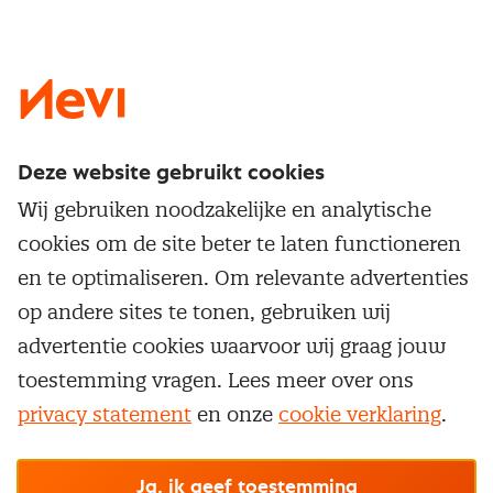
LinkedIn
X
Instagram
Facebook
YouTube
Deze website gebruikt cookies
Direct naar
Wij gebruiken noodzakelijke en analytische
Service & contact
cookies om de site beter te laten functioneren
Populaire thema's
Over inkoop
en te optimaliseren. Om relevante advertenties
Aanbesteden
Opleidingen en trainingen
op andere sites te tonen, gebruiken wij
Netwerk en communities
Contractmanagement
advertentie cookies waarvoor wij graag jouw
Trainingen
Aanmelden nieuwsbrief
Kostenmanagement
toestemming vragen. Lees meer over ons
Opleidingen
Word lid van Nevi
privacy statement
en onze
cookie verklaring
.
Onderhandelen
Cookievoorkeuren beheren
Onze
algemene
Maatwerk
Nevi PMI®
voorwaarden, cookie- en privacyverklaring
zijn
van toepassing.
Supply management
Examens
Inkoop vacatures
© Nevi.nl
Ja, ik geef toestemming