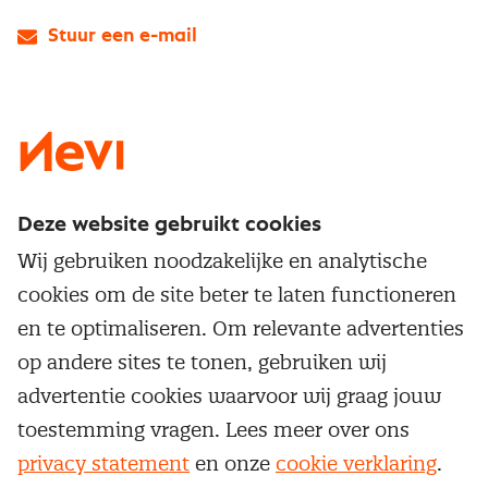
Stuur een e-mail
LinkedIn
X
Instagram
Facebook
YouTube
Deze website gebruikt cookies
Direct naar
Wij gebruiken noodzakelijke en analytische
Service & contact
cookies om de site beter te laten functioneren
Populaire thema's
Over inkoop
en te optimaliseren. Om relevante advertenties
Aanbesteden
Opleidingen en trainingen
op andere sites te tonen, gebruiken wij
Netwerk en communities
Contractmanagement
advertentie cookies waarvoor wij graag jouw
Trainingen
Aanmelden nieuwsbrief
Kostenmanagement
toestemming vragen. Lees meer over ons
Opleidingen
Word lid van Nevi
privacy statement
en onze
cookie verklaring
.
Onderhandelen
Cookievoorkeuren beheren
Onze
algemene
Maatwerk
Nevi PMI®
voorwaarden, cookie- en privacyverklaring
zijn