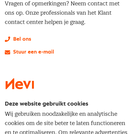
Vragen of opmerkingen? Neem contact met
ons op. Onze professionals van het Klant
contact center helpen je graag.
Bel ons
Stuur een e-mail
LinkedIn
X
Instagram
Facebook
YouTube
Deze website gebruikt cookies
Direct naar
Wij gebruiken noodzakelijke en analytische
Service & contact
cookies om de site beter te laten functioneren
Populaire thema's
Over inkoop
en te optimaliseren. Om relevante advertenties