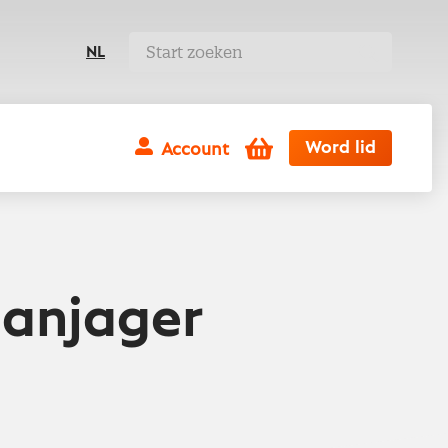
NL
Winkelwagen
Word lid
Account
aanjager