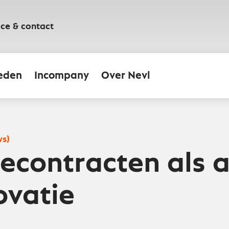
ice & contact
eden
Incompany
Over Nevi
ws)
iecontracten als 
ovatie