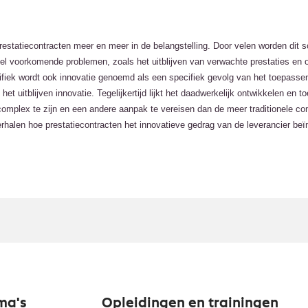
estatiecontracten meer en meer in de belangstelling. Door velen worden dit s
eel voorkomende problemen, zoals het uitblijven van verwachte prestaties en 
fiek wordt ook innovatie genoemd als een specifiek gevolg van het toepasse
 het uitblijven innovatie. Tegelijkertijd lijkt het daadwerkelijk ontwikkelen en 
 complex te zijn en een andere aanpak te vereisen dan de meer traditionele co
erhalen hoe prestatiecontracten het innovatieve gedrag van de leverancier beï
ma's
Opleidingen en trainingen