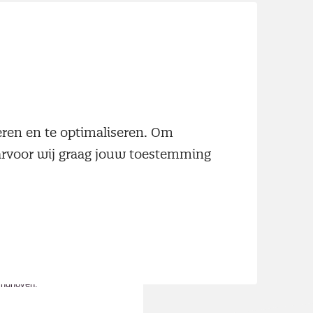
neren en te optimaliseren. Om
aarvoor wij graag jouw toestemming
n begeleid door
Dr.
indhoven.