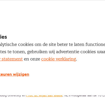
ies
lytische cookies om de site beter te laten functio
ites te tonen, gebruiken wij advertentie cookies w
y statement
en onze
cookie verklaring
.
euren wijzigen
oerd door
drs. Regien Sumo
, verbonden aan de TU Eindhoven. Zij wordt hieri
ilburg University en
Prof. dr. Arjan van Weele
, NEVI-hoogleraar aan de TU E