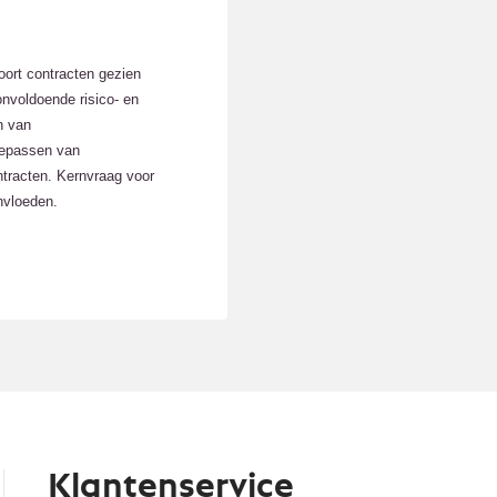
oort contracten gezien
onvoldoende risico- en
n van
toepassen van
ntracten. Kernvraag voor
nvloeden.
Klantenservice