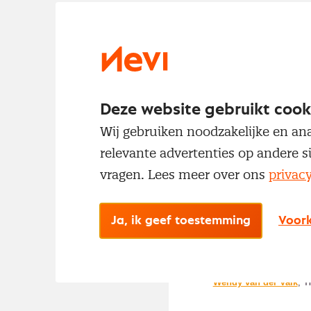
Deze website gebruikt cook
Wij gebruiken noodzakelijke en ana
relevante advertenties op andere s
vragen. Lees meer over ons
privac
Ja, ik geef toestemming
Voork
Dit project wordt uitgev
Wendy van der Valk
, T