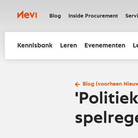
Ga
naar
Nevi
inhoud
Blog
Inside Procurement
Serv
Kennisbank
Leren
Evenementen
L
Blog (voorheen Nieu
'Politie
spelreg