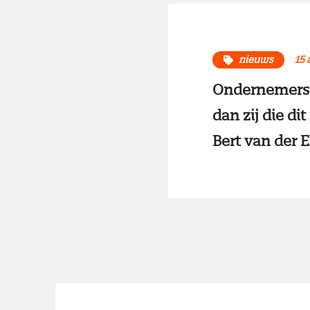
nieuws
15 
Ondernemers 
dan zij die d
Bert van der El