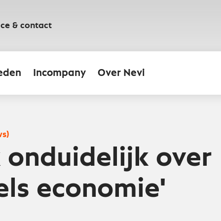
ice & contact
eden
Incompany
Over Nevi
ws)
k onduidelijk over
els economie'