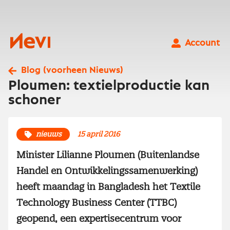
Ga
naar
inhoud
Nevi
Account
Blog (voorheen Nieuws)
Ploumen: textielproductie kan
schoner
nieuws
15 april 2016
Minister Lilianne Ploumen (Buitenlandse
Handel en Ontwikkelingssamenwerking)
heeft maandag in Bangladesh het Textile
Technology Business Center (TTBC)
geopend, een expertisecentrum voor