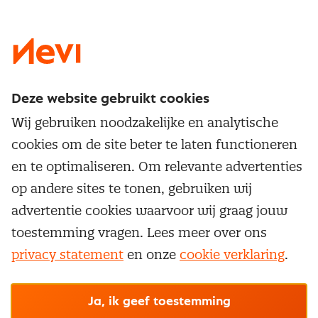
LinkedIn
X
Instagram
Facebook
YouTube
Deze website gebruikt cookies
Direct naar
Wij gebruiken noodzakelijke en analytische
Service & contact
cookies om de site beter te laten functioneren
Populaire thema's
Over inkoop
en te optimaliseren. Om relevante advertenties
Aanbesteden
Opleidingen en trainingen
op andere sites te tonen, gebruiken wij
Netwerk en communities
Contractmanagement
advertentie cookies waarvoor wij graag jouw
Trainingen
Aanmelden nieuwsbrief
Kostenmanagement
toestemming vragen. Lees meer over ons
Opleidingen
Word lid van Nevi
privacy statement
en onze
cookie verklaring
.
Onderhandelen
Cookievoorkeuren beheren
Onze
algemene
Maatwerk
Nevi PMI®
voorwaarden, cookie- en privacyverklaring
zijn
van toepassing.
Supply management
Examens
Inkoop vacatures
© Nevi.nl
Ja, ik geef toestemming