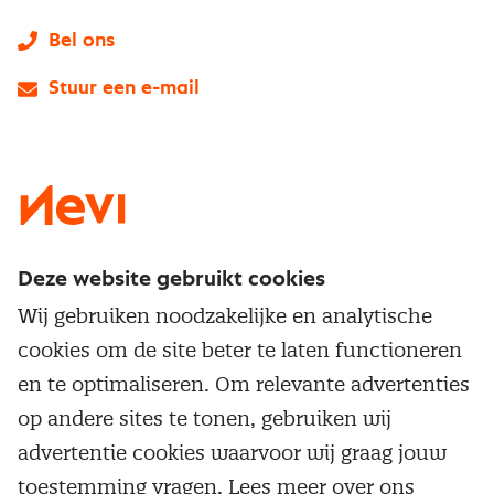
Bel ons
Stuur een e-mail
LinkedIn
X
Instagram
Facebook
YouTube
Deze website gebruikt cookies
Direct naar
Wij gebruiken noodzakelijke en analytische
Service & contact
cookies om de site beter te laten functioneren
Populaire thema's
Over inkoop
en te optimaliseren. Om relevante advertenties
Aanbesteden
Opleidingen en trainingen
op andere sites te tonen, gebruiken wij
Netwerk en communities
Contractmanagement
advertentie cookies waarvoor wij graag jouw
Trainingen
Aanmelden nieuwsbrief
Kostenmanagement
toestemming vragen. Lees meer over ons