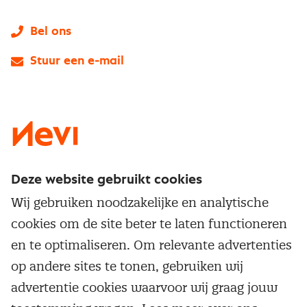
Bel ons
Stuur een e-mail
LinkedIn
X
Instagram
Facebook
YouTube
Deze website gebruikt cookies
Direct naar
Wij gebruiken noodzakelijke en analytische
Service & contact
cookies om de site beter te laten functioneren
Populaire thema's
Over inkoop
en te optimaliseren. Om relevante advertenties
Aanbesteden
Opleidingen en trainingen
op andere sites te tonen, gebruiken wij
Netwerk en communities
Contractmanagement
advertentie cookies waarvoor wij graag jouw
Trainingen
Aanmelden nieuwsbrief
Kostenmanagement