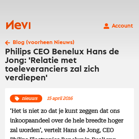
Ga
naar
inhoud
Nevi
Account
Blog (voorheen Nieuws)
Philips CEO Benelux Hans de
Jong: 'Relatie met
toeleveranciers zal zich
verdiepen'
nieuws
15 april 2016
‘Het is niet zo dat je kunt zeggen dat ons
inkoopaandeel over de hele breedte hoger
zal worden’, vertelt Hans de Jong, CEO