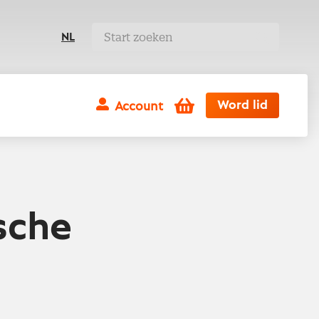
NL
Winkelwagen
Word lid
Account
sche