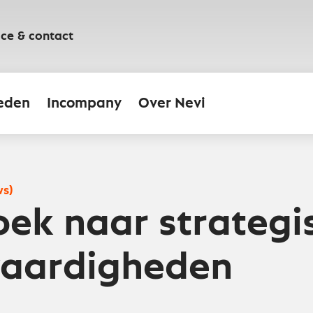
ice & contact
eden
Incompany
Over Nevi
ws)
ek naar strategi
vaardigheden