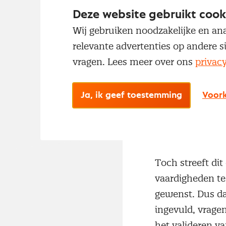
Deze website gebruikt cook
Wij gebruiken noodzakelijke en ana
Ruim honderd or
relevante advertenties op andere s
vaardigheden va
vragen. Lees meer over ons
privac
gegeven in suppl
leveranciers rel
Ja, ik geef toestemming
Voork
Maar ook het ef
organisatie.
Toch streeft di
vaardigheden te
gewenst. Dus da
ingevuld, vragen
het valideren v