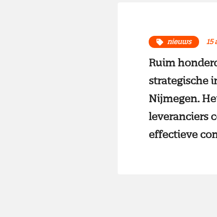
nieuws
15 
Ruim honderd 
strategische 
Nijmegen. Het
leveranciers c
effectieve com