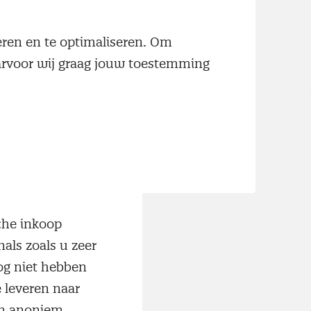
neren en te optimaliseren. Om
ische inkoop
aarvoor wij graag jouw toestemming
eeft al inzicht
uentie van
 en evaluatie.
 van een
che inkoop
als zoals u zeer
og niet hebben
e leveren naar
an anoniem