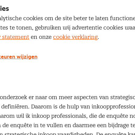
ies
lytische cookies om de site beter te laten functio
ganisaties hielpen met het onderzoek naar strateg
ites te tonen, gebruiken wij advertentie cookies w
n de Radboud University Nijmegen. Het onderzoek h
y statement
en onze
cookie verklaring
.
y structuren, leveranciers controle, lengte en freq
aties, effectieve communicatie, leveranciers selectie
euren wijzigen
fect van deze aspecten op operational performance
t onderzoek er naar om meer aspecten van strategis
 definiëren. Daarom is de hulp van inkoopprofession
arom wil ik inkoop professionals, die de enquête n
 de enquête in te vullen en daarmee een bijdrage t
an strategische inkoop vaardigheden. De enquête k