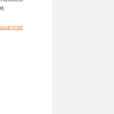
ag.
u2a5K3TJXf