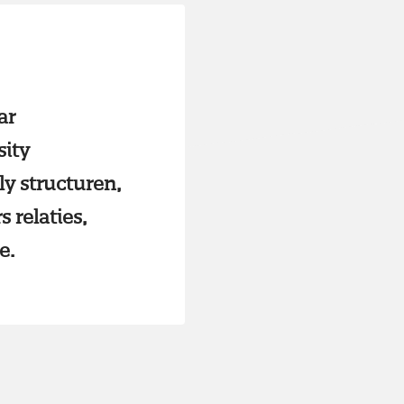
ar
sity
y structuren,
 relaties,
e.