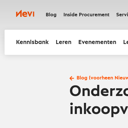
Ga
naar
Nevi
inhoud
Blog
Inside Procurement
Serv
Kennisbank
Leren
Evenementen
L
Blog (voorheen Nieu
Onderzo
inkoop