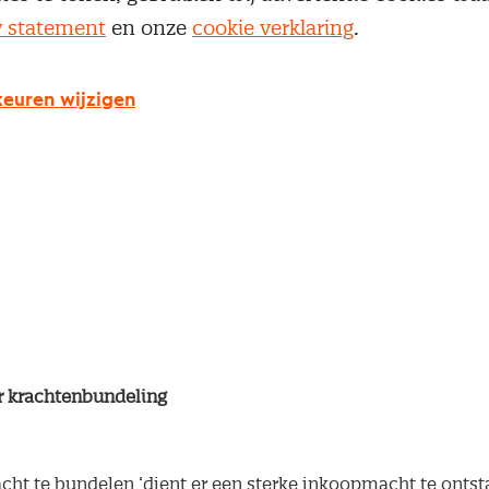
y statement
en onze
cookie verklaring
.
erheid zou dure medicijnen centraal moeten inkopen. Li
erheden, om zo de prijzen naar beneden te krijgen. Dat sch
euren wijzigen
toriteit (NZa) in een rapport. De NZa vindt ook dat er voo
en wettelijke maximumprijs moet komen.
 krachtenbundeling
cht te bundelen ‘dient er een sterke inkoopmacht te ontst