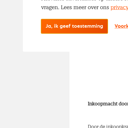
vragen. Lees meer over ons
privac
De Nederlandse ov
andere Europese ov
Ja, ik geef toestemming
Voork
Nederlandse Zorgau
geneesmiddelen e
Inkoopmacht door
Door de inkoopkra