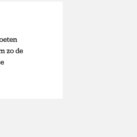
moeten
m zo de
se