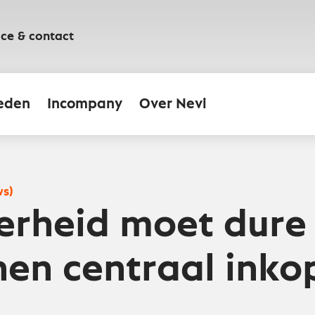
ice & contact
eden
Incompany
Over Nevi
ws)
erheid moet dure
nen centraal inko