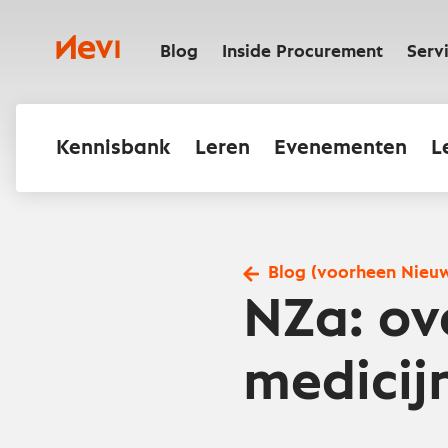
Ga
naar
Nevi
inhoud
Blog
Inside Procurement
Serv
Kennisbank
Leren
Evenementen
L
Blog (voorheen Nieu
NZa: ov
medicij