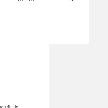
efst samen met
rijft de
r dure
aan die de