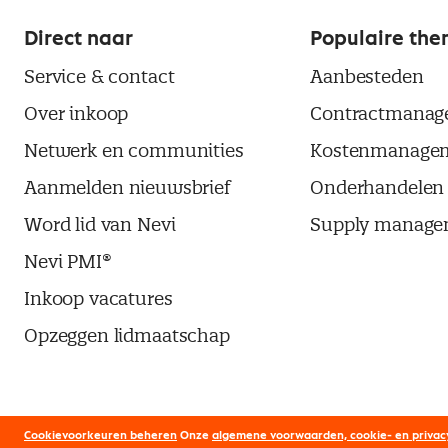
Direct naar
Populaire the
Service & contact
Aanbesteden
Over inkoop
Contractmanag
Netwerk en communities
Kostenmanage
Aanmelden nieuwsbrief
Onderhandelen
Word lid van Nevi
Supply manage
Nevi PMI®
Inkoop vacatures
Opzeggen lidmaatschap
Cookievoorkeuren beheren
Onze
algemene voorwaarden, cookie- en privac