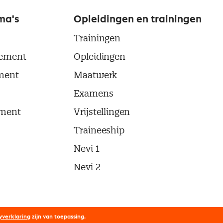
ma's
Opleidingen en trainingen
Trainingen
ement
Opleidingen
ment
Maatwerk
Examens
ment
Vrijstellingen
Traineeship
Nevi 1
Nevi 2
yverklaring
zijn van toepassing.