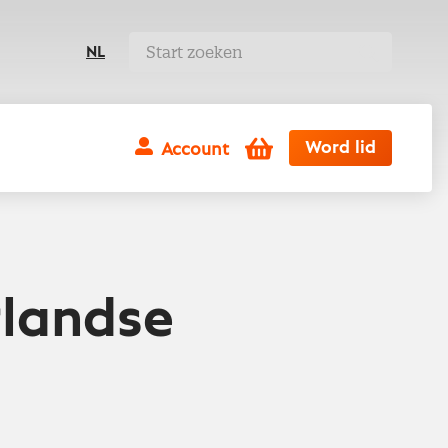
NL
Winkelwagen
Word lid
Account
rlandse