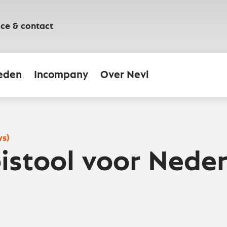
ice & contact
eden
Incompany
Over Nevi
ws)
istool voor Nede