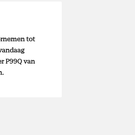
oornemen tot
 vandaag
er P99Q van
n.