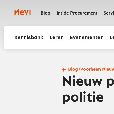
Ga
naar
Nevi
inhoud
Blog
Inside Procurement
Serv
Kennisbank
Leren
Evenementen
L
Blog (voorheen Nieu
Nieuw p
politie