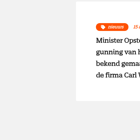
nieuws
15 
Minister Opst
gunning van h
bekend gemaak
de firma Carl