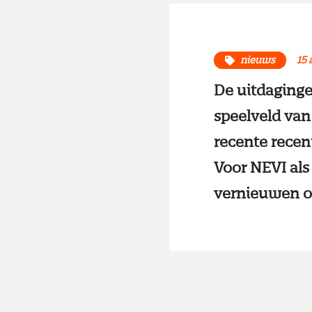
nieuws
15 
De uitdaging
speelveld van
recente recen
Voor NEVI als
vernieuwen o