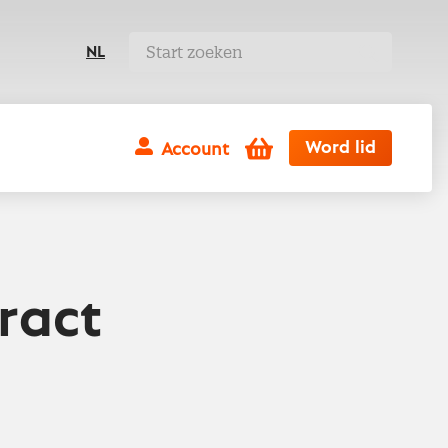
NL
Winkelwagen
Word lid
Account
ract