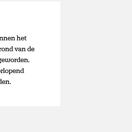
innen het
rond van de
 geworden.
orlopend
den.