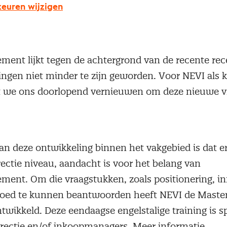
euren wijzigen
waarmee inkoop wordt geconfronteerd binnen het 
ent lijkt tegen de achtergrond van de recente rec
ngen niet minder te zijn geworden. Voor NEVI als k
at we ons doorlopend vernieuwen om deze nieuwe v
an deze ontwikkeling binnen het vakgebied is dat 
ectie niveau, aandacht is voor het belang van
ent. Om die vraagstukken, zoals positionering, in
oed te kunnen beantwoorden heeft NEVI de Master
ikkeld. Deze eendaagse engelstalige training is sp
rectie en/of inkoopmanagers. Meer informatie