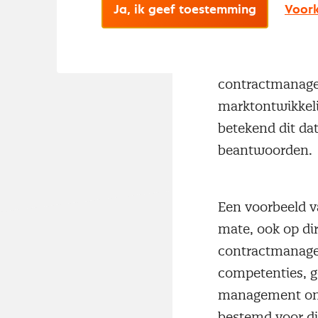
Ja, ik geef toestemming
Voork
De uitdagingen 
contractmanagem
marktontwikkeli
betekend dit d
beantwoorden.
Een voorbeeld v
mate, ook op dir
contractmanagem
competenties, g
management ontw
bestemd voor di