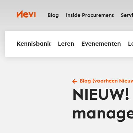
Ga
naar
Nevi
inhoud
Blog
Inside Procurement
Serv
Kennisbank
Leren
Evenementen
L
Blog (voorheen Nieu
NIEUW! 
manag