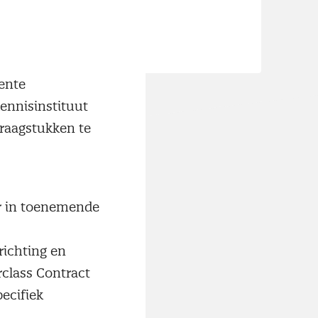
speelveld van
ente
ennisinstituut
raagstukken te
er in toenemende
richting en
class Contract
ecifiek