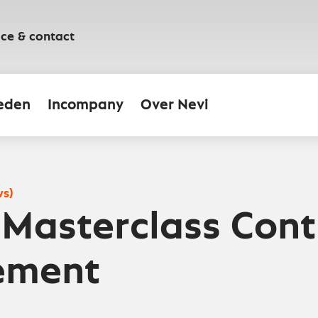
ice & contact
eden
Incompany
Over Nevi
ws)
Masterclass Cont
ement