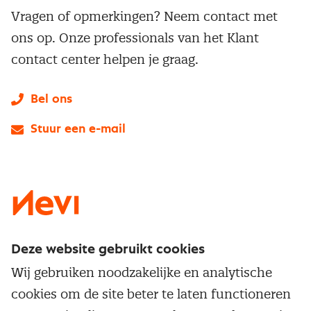
Vragen of opmerkingen? Neem contact met
ons op. Onze professionals van het Klant
contact center helpen je graag.
Bel ons
Stuur een e-mail
LinkedIn
X
Instagram
Facebook
YouTube
Deze website gebruikt cookies
Direct naar
Wij gebruiken noodzakelijke en analytische
Service & contact
cookies om de site beter te laten functioneren
Populaire thema's