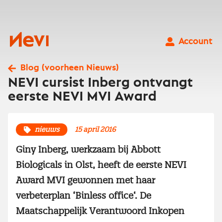
Ga
naar
inhoud
Nevi
Account
Blog (voorheen Nieuws)
NEVI cursist Inberg ontvangt
eerste NEVI MVI Award
nieuws
15 april 2016
Giny Inberg, werkzaam bij Abbott
Biologicals in Olst, heeft de eerste NEVI
Award MVI gewonnen met haar
verbeterplan ‘Binless office‘. De
Maatschappelijk Verantwoord Inkopen