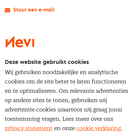
Stuur een e-mail
LinkedIn
X
Instagram
Facebook
YouTube
Deze website gebruikt cookies
Direct naar
Wij gebruiken noodzakelijke en analytische
Service & contact
cookies om de site beter te laten functioneren
Populaire thema's
Over inkoop
en te optimaliseren. Om relevante advertenties
Aanbesteden
Opleidingen en trainingen
op andere sites te tonen, gebruiken wij
Netwerk en communities
Contractmanagement
advertentie cookies waarvoor wij graag jouw
Trainingen
Aanmelden nieuwsbrief
Kostenmanagement
toestemming vragen. Lees meer over ons
Opleidingen
Word lid van Nevi
privacy statement
en onze
cookie verklaring
.
Onderhandelen
Cookievoorkeuren beheren
Onze
algemene
Maatwerk
Nevi PMI®
voorwaarden, cookie- en privacyverklaring
zijn