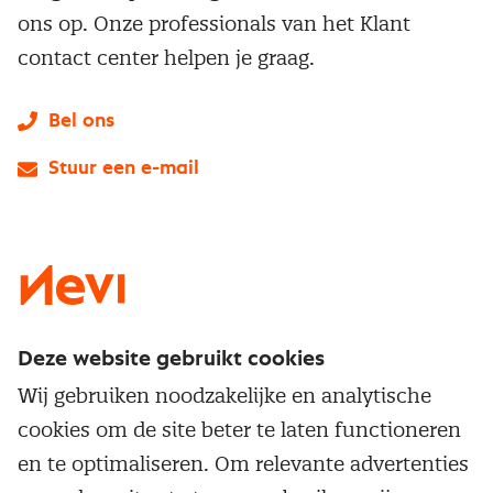
ons op. Onze professionals van het Klant
contact center helpen je graag.
Bel ons
Stuur een e-mail
LinkedIn
X
Instagram
Facebook
YouTube
Deze website gebruikt cookies
Direct naar
Wij gebruiken noodzakelijke en analytische
Service & contact
cookies om de site beter te laten functioneren
Populaire thema's
Over inkoop
en te optimaliseren. Om relevante advertenties
Aanbesteden