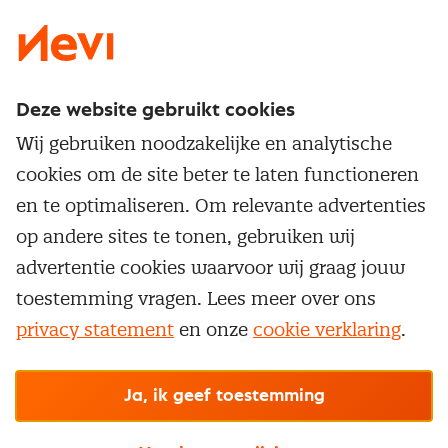
Deze website gebruikt cookies
Direct naar
Wij gebruiken noodzakelijke en analytische
Service & contact
cookies om de site beter te laten functioneren
Populaire thema's
Over inkoop
en te optimaliseren. Om relevante advertenties
Aanbesteden
Opleidingen en trainingen
op andere sites te tonen, gebruiken wij
Netwerk en communities
Contractmanagement
advertentie cookies waarvoor wij graag jouw
Trainingen
Aanmelden nieuwsbrief
Kostenmanagement
toestemming vragen. Lees meer over ons
Opleidingen
Word lid van Nevi
privacy statement
en onze
cookie verklaring
.
Onderhandelen
Cookievoorkeuren beheren
Onze
algemene
Maatwerk
Nevi PMI®
voorwaarden, cookie- en privacyverklaring
zijn
van toepassing.
Supply management
Examens
Inkoop vacatures
© Nevi.nl
Ja, ik geef toestemming
Vrijstellingen
Opzeggen lidmaatschap