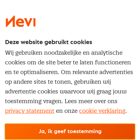
LinkedIn
X
Instagram
Facebook
YouTube
Deze website gebruikt cookies
Direct naar
Wij gebruiken noodzakelijke en analytische
Service & contact
cookies om de site beter te laten functioneren
Populaire thema's
Over inkoop
en te optimaliseren. Om relevante advertenties
Aanbesteden
Opleidingen en trainingen
op andere sites te tonen, gebruiken wij
Netwerk en communities
Contractmanagement
advertentie cookies waarvoor wij graag jouw
Trainingen
Aanmelden nieuwsbrief
Kostenmanagement
toestemming vragen. Lees meer over ons
Opleidingen
Word lid van Nevi
privacy statement
en onze
cookie verklaring
.
Onderhandelen
Cookievoorkeuren beheren
Onze
algemene
Maatwerk
Nevi PMI®
voorwaarden, cookie- en privacyverklaring
zijn
van toepassing.
Supply management
Examens
Inkoop vacatures
© Nevi.nl
Ja, ik geef toestemming
Vrijstellingen