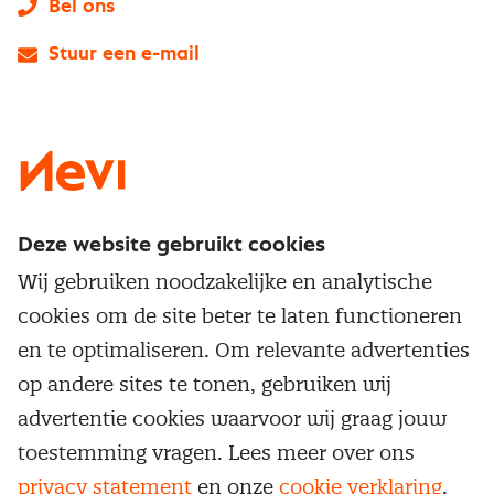
Bel ons
Stuur een e-mail
LinkedIn
X
Instagram
Facebook
YouTube
Deze website gebruikt cookies
Direct naar
Wij gebruiken noodzakelijke en analytische
Service & contact
cookies om de site beter te laten functioneren
Populaire thema's
Over inkoop
en te optimaliseren. Om relevante advertenties
Aanbesteden
Opleidingen en trainingen
op andere sites te tonen, gebruiken wij
Netwerk en communities
Contractmanagement
advertentie cookies waarvoor wij graag jouw
Trainingen
Aanmelden nieuwsbrief
Kostenmanagement
toestemming vragen. Lees meer over ons
Opleidingen
Word lid van Nevi
privacy statement
en onze
cookie verklaring
.
Onderhandelen
Cookievoorkeuren beheren
Onze
algemene