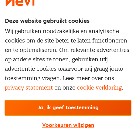
Deze website gebruikt cookies
Direct naar
Wij gebruiken noodzakelijke en analytische
Service & contact
cookies om de site beter te laten functioneren
Populaire thema's
Over inkoop
en te optimaliseren. Om relevante advertenties
Aanbesteden
Opleidingen en trainingen
op andere sites te tonen, gebruiken wij
Netwerk en communities
Contractmanagement
advertentie cookies waarvoor wij graag jouw
Trainingen
Aanmelden nieuwsbrief
Kostenmanagement
toestemming vragen. Lees meer over ons
Opleidingen
Word lid van Nevi
privacy statement
en onze
cookie verklaring
.
Onderhandelen
Cookievoorkeuren beheren
Onze
algemene
Maatwerk
Nevi PMI®
voorwaarden, cookie- en privacyverklaring
zijn
van toepassing.
Supply management
Examens
Inkoop vacatures
© Nevi.nl
Ja, ik geef toestemming
Vrijstellingen
Opzeggen lidmaatschap
Voorkeuren wijzigen
Traineeship