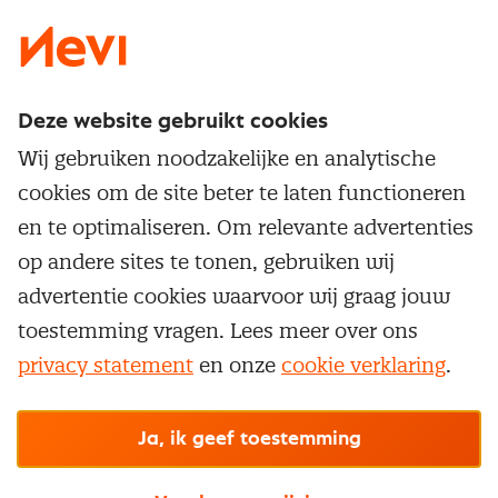
Deze website gebruikt cookies
Direct naar
Wij gebruiken noodzakelijke en analytische
Service & contact
cookies om de site beter te laten functioneren
Populaire thema's
Over inkoop
en te optimaliseren. Om relevante advertenties
Aanbesteden
Opleidingen en trainingen
op andere sites te tonen, gebruiken wij
Netwerk en communities
Contractmanagement
advertentie cookies waarvoor wij graag jouw
Trainingen
Aanmelden nieuwsbrief
Kostenmanagement
toestemming vragen. Lees meer over ons
Opleidingen
Word lid van Nevi
privacy statement
en onze
cookie verklaring
.
Onderhandelen
Cookievoorkeuren beheren
Onze
algemene
Maatwerk
Nevi PMI®
voorwaarden, cookie- en privacyverklaring
zijn
van toepassing.
Supply management
Examens
Inkoop vacatures
© Nevi.nl
Ja, ik geef toestemming
Vrijstellingen
Opzeggen lidmaatschap