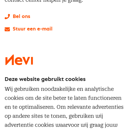
Bel ons
Stuur een e-mail
LinkedIn
X
Instagram
Facebook
YouTube
Deze website gebruikt cookies
Direct naar
Wij gebruiken noodzakelijke en analytische
Service & contact
cookies om de site beter te laten functioneren
Populaire thema's
Over inkoop
en te optimaliseren. Om relevante advertenties
Aanbesteden
Opleidingen en trainingen
op andere sites te tonen, gebruiken wij
Netwerk en communities
Contractmanagement
advertentie cookies waarvoor wij graag jouw
Trainingen
Aanmelden nieuwsbrief