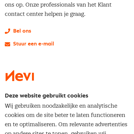
ons op. Onze professionals van het Klant
contact center helpen je graag.
Bel ons
Stuur een e-mail
LinkedIn
X
Instagram
Facebook
YouTube
Deze website gebruikt cookies
Direct naar
Wij gebruiken noodzakelijke en analytische
Service & contact
cookies om de site beter te laten functioneren
Populaire thema's
Over inkoop
en te optimaliseren. Om relevante advertenties
Aanbesteden
Opleidingen en trainingen
op andere sites te tonen, gebruiken wij