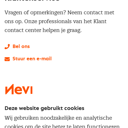
Vragen of opmerkingen? Neem contact met
ons op. Onze professionals van het Klant
contact center helpen je graag.
Bel ons
Stuur een e-mail
LinkedIn
X
Instagram
Facebook
YouTube
Deze website gebruikt cookies
Direct naar
Wij gebruiken noodzakelijke en analytische
Service & contact
cookies om de site beter te laten functioneren