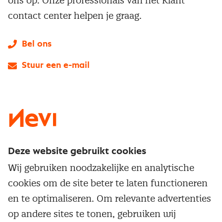
ons op. Onze professionals van het Klant
contact center helpen je graag.
Bel ons
Stuur een e-mail
LinkedIn
X
Instagram
Facebook
YouTube
Deze website gebruikt cookies
Direct naar
Wij gebruiken noodzakelijke en analytische
Service & contact
cookies om de site beter te laten functioneren
Populaire thema's
Over inkoop
en te optimaliseren. Om relevante advertenties
Aanbesteden
Opleidingen en trainingen
op andere sites te tonen, gebruiken wij
Netwerk en communities