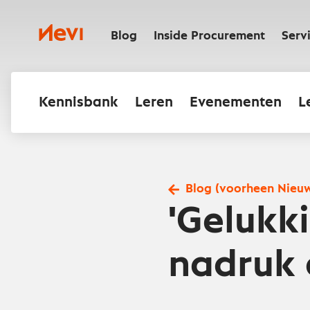
Ga
naar
Nevi
inhoud
Blog
Inside Procurement
Serv
Kennisbank
Leren
Evenementen
L
Blog (voorheen Nieu
'Gelukk
nadruk 