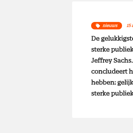
nieuws
15 
De gelukkigste
sterke publie
Jeffrey Sachs
concludeert h
hebben: gelij
sterke publiek