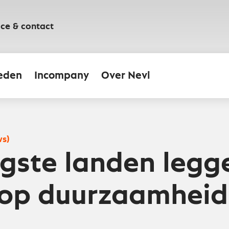
ice & contact
eden
Incompany
Over Nevi
ws)
igste landen legg
op duurzaamheid