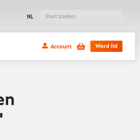
NL
Winkelwagen
Word lid
Account
en
'