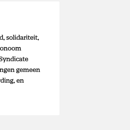
 solidariteit,
econoom
 Syndicate
 dingen gemeen
rding, en