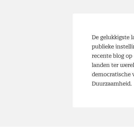
De gelukkigste l
publieke instel
recente blog op 
landen ter werel
democratische v
Duurzaamheid.