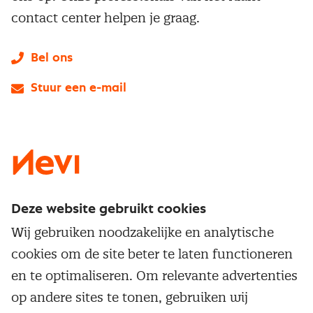
contact center helpen je graag.
Bel ons
Stuur een e-mail
LinkedIn
X
Instagram
Facebook
YouTube
Deze website gebruikt cookies
Direct naar
Wij gebruiken noodzakelijke en analytische
Service & contact
cookies om de site beter te laten functioneren
Populaire thema's
Over inkoop
en te optimaliseren. Om relevante advertenties
Aanbesteden
Opleidingen en trainingen
op andere sites te tonen, gebruiken wij
Netwerk en communities
Contractmanagement