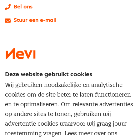
Bel ons
Stuur een e-mail
LinkedIn
X
Instagram
Facebook
YouTube
Deze website gebruikt cookies
Direct naar
Wij gebruiken noodzakelijke en analytische
Service & contact
cookies om de site beter te laten functioneren
Populaire thema's
Over inkoop
en te optimaliseren. Om relevante advertenties
Aanbesteden
Opleidingen en trainingen
op andere sites te tonen, gebruiken wij
Netwerk en communities
Contractmanagement
advertentie cookies waarvoor wij graag jouw
Trainingen
Aanmelden nieuwsbrief
Kostenmanagement
toestemming vragen. Lees meer over ons
Opleidingen
Word lid van Nevi