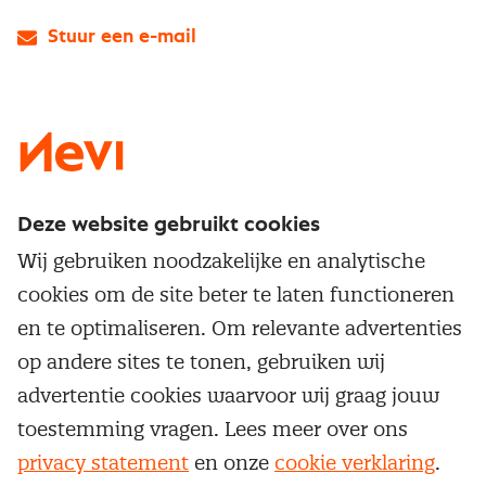
Stuur een e-mail
LinkedIn
X
Instagram
Facebook
YouTube
Deze website gebruikt cookies
Direct naar
Wij gebruiken noodzakelijke en analytische
Service & contact
cookies om de site beter te laten functioneren
Populaire thema's
Over inkoop
en te optimaliseren. Om relevante advertenties
Aanbesteden
Opleidingen en trainingen
op andere sites te tonen, gebruiken wij
Netwerk en communities
Contractmanagement
advertentie cookies waarvoor wij graag jouw
Trainingen
Aanmelden nieuwsbrief
Kostenmanagement
toestemming vragen. Lees meer over ons
Opleidingen
Word lid van Nevi
privacy statement
en onze
cookie verklaring
.
Onderhandelen
Cookievoorkeuren beheren
Onze
algemene
Maatwerk
Nevi PMI®
voorwaarden, cookie- en privacyverklaring
zijn