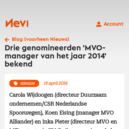
Ga
naar
inhoud
Nevi
Account
Blog (voorheen Nieuws)
Drie genomineerden 'MVO-
manager van het jaar 2014'
bekend
nieuws
15 april 2016
Carola Wijdoogen (directeur Duurzaam
ondernemen/CSR Nederlandse
Spoorwegen), Koen Eising (manager MVO
Alliander) en Inka Pieter (directeur MVO en