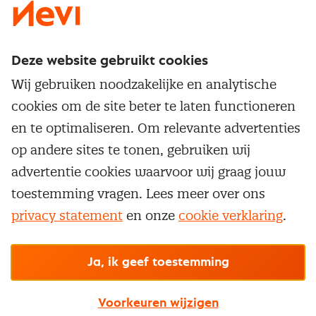
Deze website gebruikt cookies
Direct naar
Wij gebruiken noodzakelijke en analytische
Service & contact
cookies om de site beter te laten functioneren
Populaire thema's
Over inkoop
en te optimaliseren. Om relevante advertenties
Aanbesteden
Opleidingen en trainingen
op andere sites te tonen, gebruiken wij
Netwerk en communities
Contractmanagement
advertentie cookies waarvoor wij graag jouw
Trainingen
Aanmelden nieuwsbrief
Kostenmanagement
toestemming vragen. Lees meer over ons
Opleidingen
Word lid van Nevi
privacy statement
en onze
cookie verklaring
.
Onderhandelen
Cookievoorkeuren beheren
Onze
algemene
Maatwerk
Nevi PMI®
voorwaarden, cookie- en privacyverklaring
zijn
van toepassing.
Supply management
Examens
Inkoop vacatures
© Nevi.nl
Ja, ik geef toestemming
Vrijstellingen
Opzeggen lidmaatschap
Voorkeuren wijzigen
Traineeship