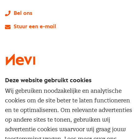
Bel ons
Stuur een e-mail
LinkedIn
X
Instagram
Facebook
YouTube
Deze website gebruikt cookies
Direct naar
Wij gebruiken noodzakelijke en analytische
Service & contact
cookies om de site beter te laten functioneren
Populaire thema's
Over inkoop
en te optimaliseren. Om relevante advertenties
Aanbesteden
Opleidingen en trainingen
op andere sites te tonen, gebruiken wij
Netwerk en communities
Contractmanagement
advertentie cookies waarvoor wij graag jouw
Trainingen
Aanmelden nieuwsbrief
Kostenmanagement
toestemming vragen. Lees meer over ons