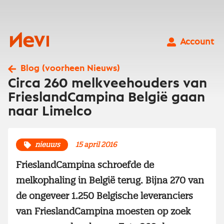
Ga
naar
inhoud
Nevi
Account
Blog (voorheen Nieuws)
Circa 260 melkveehouders van
FrieslandCampina België gaan
naar Limelco
nieuws
15 april 2016
FrieslandCampina schroefde de
melkophaling in België terug. Bijna 270 van
de ongeveer 1.250 Belgische leveranciers
van FrieslandCampina moesten op zoek