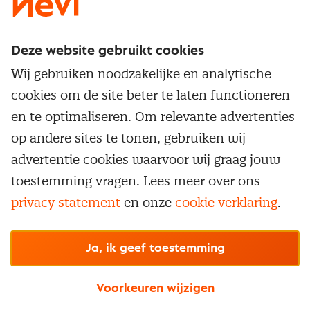
Deze website gebruikt cookies
Direct naar
Wij gebruiken noodzakelijke en analytische
Service & contact
cookies om de site beter te laten functioneren
Populaire thema's
Over inkoop
en te optimaliseren. Om relevante advertenties
Aanbesteden
Opleidingen en trainingen
op andere sites te tonen, gebruiken wij
Netwerk en communities
Contractmanagement
advertentie cookies waarvoor wij graag jouw
Trainingen
Aanmelden nieuwsbrief
Kostenmanagement
toestemming vragen. Lees meer over ons
Opleidingen
Word lid van Nevi
privacy statement
en onze
cookie verklaring
.
Onderhandelen
Cookievoorkeuren beheren
Onze
algemene
Maatwerk
Nevi PMI®
voorwaarden, cookie- en privacyverklaring
zijn
van toepassing.
Supply management
Examens
Inkoop vacatures
© Nevi.nl
Ja, ik geef toestemming
Vrijstellingen
Opzeggen lidmaatschap
Voorkeuren wijzigen
Traineeship