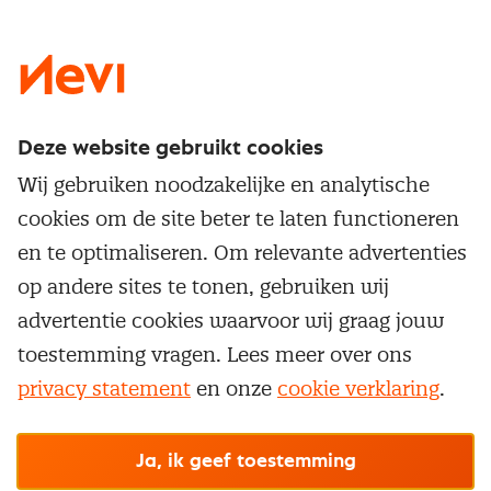
LinkedIn
X
Instagram
Facebook
YouTube
Deze website gebruikt cookies
Direct naar
Wij gebruiken noodzakelijke en analytische
Service & contact
cookies om de site beter te laten functioneren
Populaire thema's
Over inkoop
en te optimaliseren. Om relevante advertenties
Aanbesteden
Opleidingen en trainingen
op andere sites te tonen, gebruiken wij
Netwerk en communities
Contractmanagement
advertentie cookies waarvoor wij graag jouw
Trainingen
Aanmelden nieuwsbrief
Kostenmanagement
toestemming vragen. Lees meer over ons
Opleidingen
Word lid van Nevi
privacy statement
en onze
cookie verklaring
.
Onderhandelen
Cookievoorkeuren beheren
Onze
algemene
Maatwerk
Nevi PMI®
voorwaarden, cookie- en privacyverklaring
zijn
van toepassing.
Supply management
Examens
Inkoop vacatures
© Nevi.nl
Ja, ik geef toestemming
Vrijstellingen