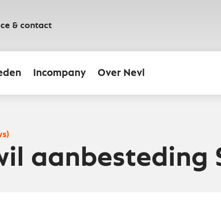
ice & contact
eden
Incompany
Over Nevi
ws)
wil aanbesteding 