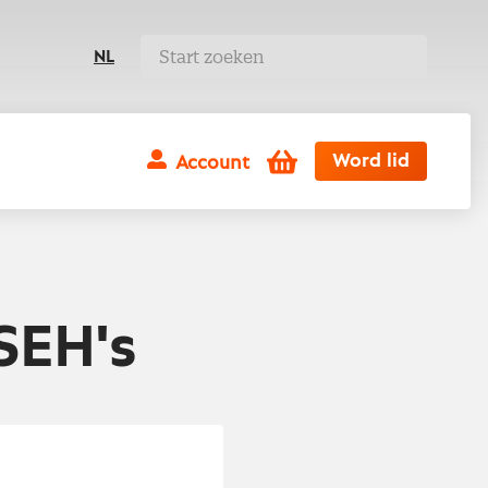
NL
Winkelwagen
Word lid
Account
SEH's