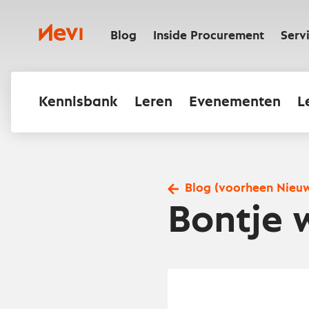
Ga
naar
Nevi
inhoud
Blog
Inside Procurement
Serv
Kennisbank
Leren
Evenementen
L
Blog (voorheen Nieu
Bontje 