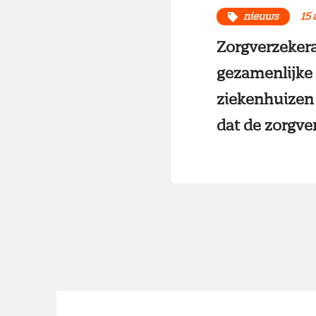
nieuws
15 
Zorgverzeker
gezamenlijke 
ziekenhuizen 
dat de zorgve