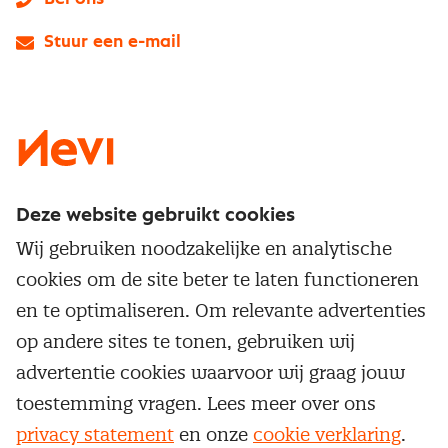
Stuur een e-mail
LinkedIn
X
Instagram
Facebook
YouTube
Deze website gebruikt cookies
Direct naar
Wij gebruiken noodzakelijke en analytische
Service & contact
cookies om de site beter te laten functioneren
Populaire thema's
Over inkoop
en te optimaliseren. Om relevante advertenties
Aanbesteden
Opleidingen en trainingen
op andere sites te tonen, gebruiken wij
Netwerk en communities
Contractmanagement
advertentie cookies waarvoor wij graag jouw
Trainingen
Aanmelden nieuwsbrief
Kostenmanagement
toestemming vragen. Lees meer over ons
Opleidingen
Word lid van Nevi
privacy statement
en onze
cookie verklaring
.
Onderhandelen
Cookievoorkeuren beheren
Onze
algemene