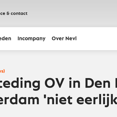
ice & contact
eden
Incompany
Over Nevi
ws)
eding OV in Den
rdam 'niet eerlijk