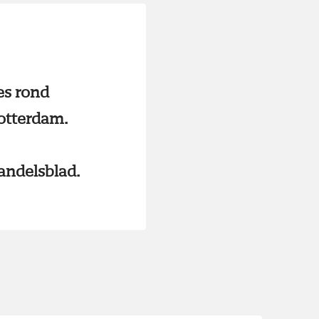
es rond
otterdam.
andelsblad.