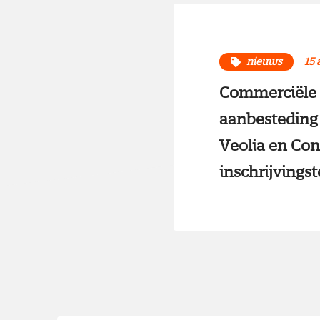
nieuws
15 
Commerciële v
aanbesteding 
Veolia en Con
inschrijvings