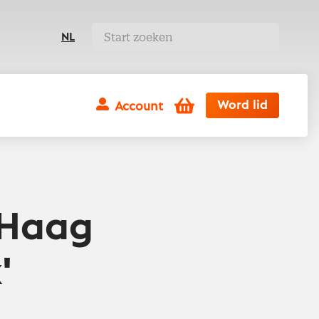
NL
Winkelwagen
Word lid
Account
 Haag
'