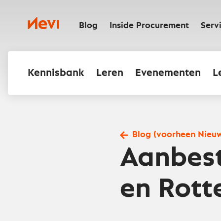
Ga
naar
Nevi
inhoud
Blog
Inside Procurement
Serv
Kennisbank
Leren
Evenementen
L
Blog (voorheen Nieu
Aanbest
en Rotte