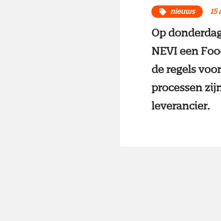
nieuws
15 
Op donderdag
NEVI een Foo
de regels voo
processen zijn
leverancier.