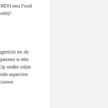
 NEVI een Food
orbij".
ngericht en de
oepassen is één
 Op welke wijze
beide aspecten
 tussen