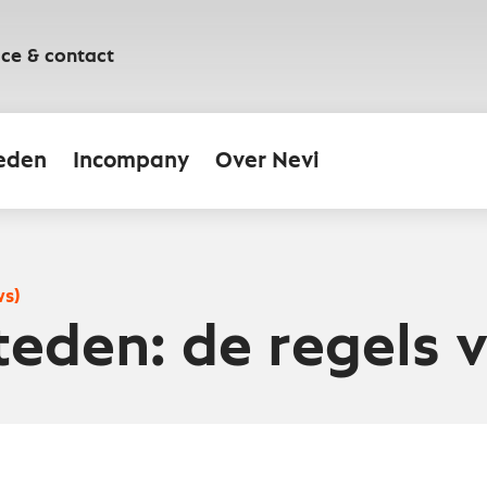
ice & contact
eden
Incompany
Over Nevi
ws)
eden: de regels v