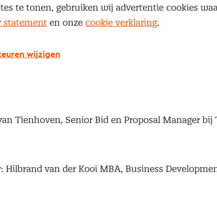
ites te tonen, gebruiken wij advertentie cookies w
nstock MBA, Trainer en Kennismanager bij NEVI,
y statement
en onze
cookie verklaring
.
sgebieden: Strategisch Inkoop en Governance, Pro
nt, Zorginkoop
euren wijzigen
m, Inkoopdirecteur bij de Rijksoverheid.
an Tienhoven, Senior Bid en Proposal Manager bij
: Hilbrand van der Kooi MBA, Business Developme