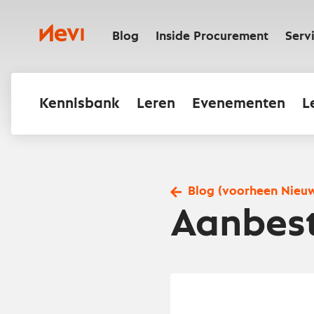
Ga
naar
Nevi
inhoud
Blog
Inside Procurement
Serv
Kennisbank
Leren
Evenementen
L
Blog (voorheen Nieu
Aanbest