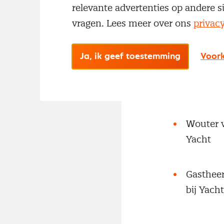
relevante advertenties op andere s
John Wei
vragen. Lees meer over ons
privac
aandacht
Alignme
Ja, ik geef toestemming
Voork
Hans Tru
Wouter v
Yacht
Gastheer
bij Yacht