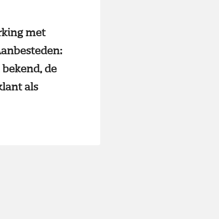
rking met
Aanbesteden:
n bekend, de
klant als