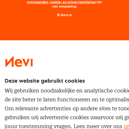
Maatwerk
Nevi PMI®
voorwaarden, cookie- en privacyverklaring
zijn
van toepassing.
Supply management
Examens
Inkoop vacatures
© Nevi.nl
Vrijstellingen
Opzeggen lidmaatschap
Traineeship
Nevi 1
Nevi 2
Deze website gebruikt cookies
Wij gebruiken noodzakelijke en analytische cook
de site beter te laten functioneren en te optimali
Om relevante advertenties op andere sites te ton
gebruiken wij advertentie cookies waarvoor wij g
jouw toestemming vragen. Lees meer over ons
pr