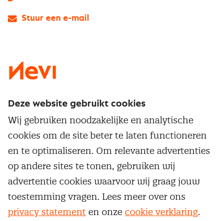
Stuur een e-mail
LinkedIn
X
Instagram
Facebook
YouTube
Deze website gebruikt cookies
Direct naar
Wij gebruiken noodzakelijke en analytische
Service & contact
cookies om de site beter te laten functioneren
Populaire thema's
Over inkoop
en te optimaliseren. Om relevante advertenties
Aanbesteden
Opleidingen en trainingen
op andere sites te tonen, gebruiken wij
Netwerk en communities
Contractmanagement
advertentie cookies waarvoor wij graag jouw
Trainingen
Aanmelden nieuwsbrief
Kostenmanagement
toestemming vragen. Lees meer over ons
Opleidingen
Word lid van Nevi
privacy statement
en onze
cookie verklaring
.
Onderhandelen
Cookievoorkeuren beheren
Onze
algemene
Maatwerk
voorwaarden, cookie- en privacyverklaring
zijn