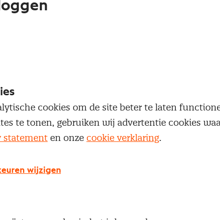
loggen
oegang te krijgen tot dit artikel moet je ingelogd zi
 je Nevi account.
Inloggen
ies
lytische cookies om de site beter te laten functio
ites te tonen, gebruiken wij advertentie cookies w
y statement
en onze
cookie verklaring
.
g geen Nevi account?
euren wijzigen
 een Nevi account krijg je gratis toegang tot:
Een online platform speciaal voor inkopers en