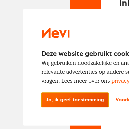
In
Om t
met
Deze website gebruikt cook
Wij gebruiken noodzakelijke en ana
relevante advertenties op andere s
vragen. Lees meer over ons
privac
No
Ja, ik geef toestemming
Voork
Met