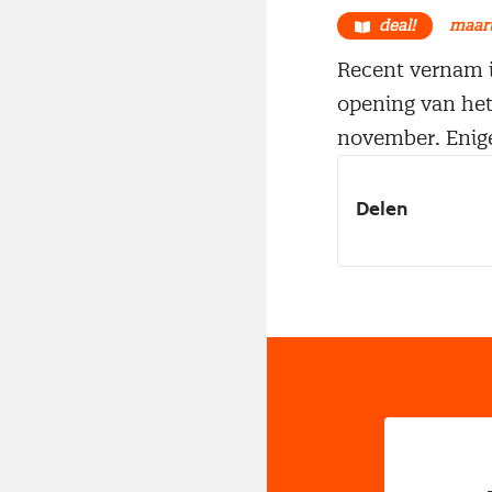
deal!
maart
Recent vernam ik
opening van het
november. Enige
Delen