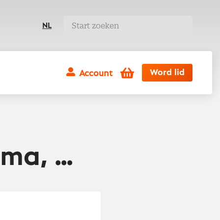
NL
Winkelwagen
Word lid
Account
ima, …