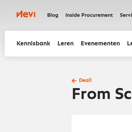
Ga
naar
Nevi
inhoud
Blog
Inside Procurement
Serv
Kennisbank
Leren
Evenementen
L
Deal!
From Sc