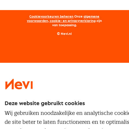
Aanmelden nieuwsbrief
Kostenmanagement
Opleidingen
Word lid van Nevi
Onderhandelen
Cookievoorkeuren beheren
Onze
algemene
Maatwerk
Nevi PMI®
voorwaarden, cookie- en privacyverklaring
zijn
van toepassing.
Supply management
Examens
Inkoop vacatures
© Nevi.nl
Vrijstellingen
Opzeggen lidmaatschap
Traineeship
Nevi 1
Nevi 2
Deze website gebruikt cookies
Wij gebruiken noodzakelijke en analytische cook
de site beter te laten functioneren en te optimali