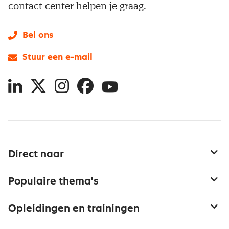
contact center helpen je graag.
Bel ons
Stuur een e-mail
LinkedIn
X
Instagram
Facebook
YouTube
Direct naar
Service & contact
Populaire thema's
Over inkoop
Aanbesteden
Opleidingen en trainingen
Netwerk en communities
Contractmanagement
Trainingen