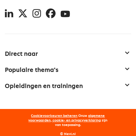
LinkedIn
X
Instagram
Facebook
YouTube
Direct naar
Service & contact
Populaire thema's
Over inkoop
Aanbesteden
Opleidingen en trainingen
Netwerk en communities
Contractmanagement
Trainingen
Aanmelden nieuwsbrief
Kostenmanagement
Opleidingen
Word lid van Nevi
Onderhandelen
Cookievoorkeuren beheren
Onze
algemene
Maatwerk
Nevi PMI®
voorwaarden, cookie- en privacyverklaring
zijn
van toepassing.
Supply management
Examens
Inkoop vacatures
© Nevi.nl