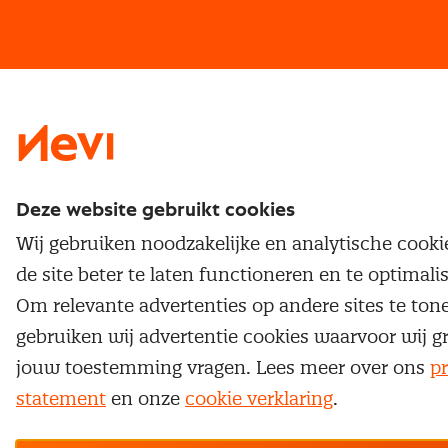
Vrijstellingen
Opzeggen lidmaatschap
Traineeship
Nevi 1
Nevi 2
Deze website gebruikt cookies
Wij gebruiken noodzakelijke en analytische cook
de site beter te laten functioneren en te optimali
Om relevante advertenties op andere sites te ton
gebruiken wij advertentie cookies waarvoor wij g
jouw toestemming vragen. Lees meer over ons
pr
statement
en onze
cookie verklaring
.