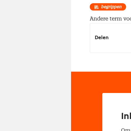
begrippen
Andere term voo
Delen
In
Om t