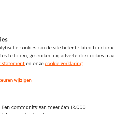
 je Nevi account.
Inloggen
ies
lytische cookies om de site beter te laten functio
ites te tonen, gebruiken wij advertentie cookies w
y statement
en onze
cookie verklaring
.
g geen Nevi account?
 een Nevi account krijg je gratis toegang tot:
euren wijzigen
Een online platform speciaal voor inkopers en
geïnteresseerden in het inkoopvak
Een community van meer dan 12.000