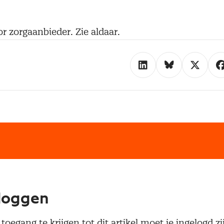
r zorgaanbieder. Zie aldaar.
loggen
oegang te krijgen tot dit artikel moet je ingelogd zi