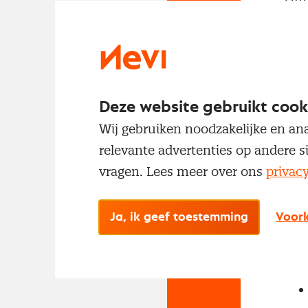
met
Deze website gebruikt cook
Wij gebruiken noodzakelijke en ana
relevante advertenties op andere s
vragen. Lees meer over ons
privac
No
Met
Ja, ik geef toestemming
Voork