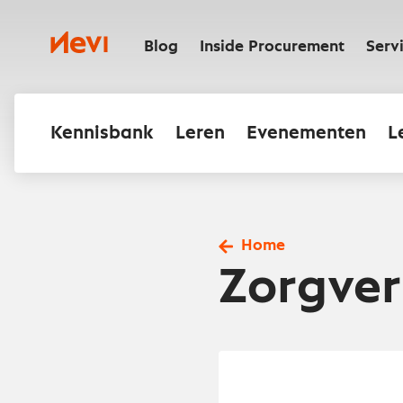
Ga
naar
Nevi
inhoud
Blog
Inside Procurement
Serv
Kennisbank
Leren
Evenementen
L
Home
Zorgver