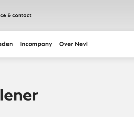
ice & contact
eden
Incompany
Over Nevi
lener