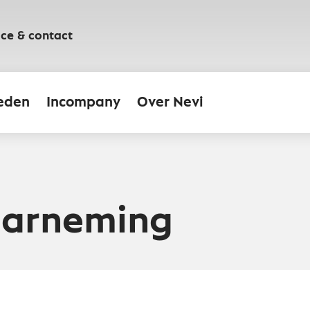
ice & contact
eden
Incompany
Over Nevi
arneming