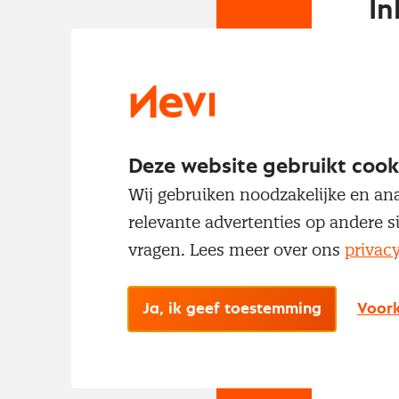
In
Om t
met
Deze website gebruikt cook
Wij gebruiken noodzakelijke en ana
relevante advertenties op andere s
vragen. Lees meer over ons
privac
No
Ja, ik geef toestemming
Voork
Met