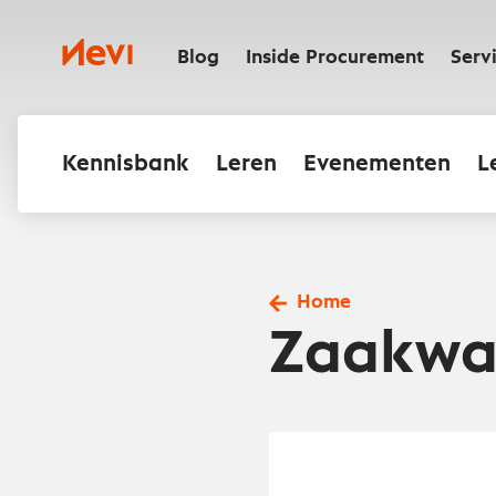
Ga
naar
Nevi
inhoud
Blog
Inside Procurement
Serv
Kennisbank
Leren
Evenementen
L
Home
Zaakwa