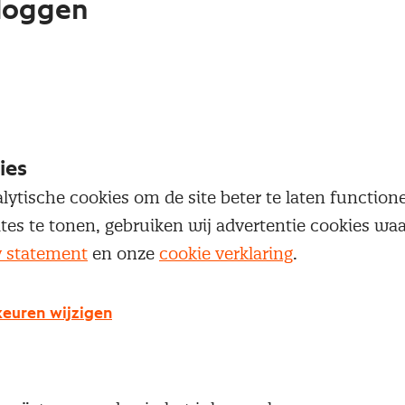
loggen
oegang te krijgen tot dit artikel moet je ingelogd zi
 je Nevi account.
Inloggen
ies
lytische cookies om de site beter te laten functio
ites te tonen, gebruiken wij advertentie cookies w
y statement
en onze
cookie verklaring
.
g geen Nevi account?
euren wijzigen
 een Nevi account krijg je gratis toegang tot:
Een online platform speciaal voor inkopers en