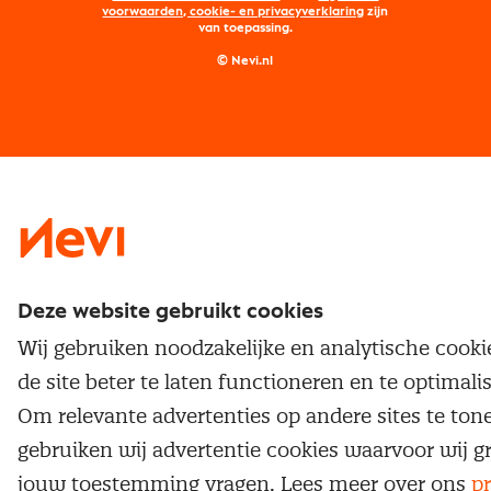
Maatwerk
Nevi PMI®
voorwaarden, cookie- en privacyverklaring
zijn
van toepassing.
Supply management
Examens
Inkoop vacatures
© Nevi.nl
Vrijstellingen
Opzeggen lidmaatschap
Traineeship
Nevi 1
Nevi 2
Deze website gebruikt cookies
Wij gebruiken noodzakelijke en analytische cook
de site beter te laten functioneren en te optimali
Om relevante advertenties op andere sites te ton
gebruiken wij advertentie cookies waarvoor wij g
jouw toestemming vragen. Lees meer over ons
pr