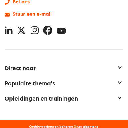
Bel ons
Stuur een e-mail
LinkedIn
X
Instagram
Facebook
YouTube
Direct naar
Service & contact
Populaire thema's
Over inkoop
Aanbesteden
Opleidingen en trainingen
Netwerk en communities
Contractmanagement
Trainingen
Aanmelden nieuwsbrief
Kostenmanagement
Opleidingen
Word lid van Nevi
Onderhandelen
Cookievoorkeuren beheren
Onze
algemene