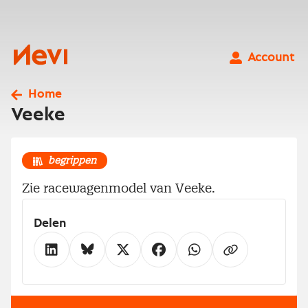
Ga
naar
inhoud
Nevi
Account
Home
Veeke
begrippen
Zie racewagenmodel van Veeke.
Delen